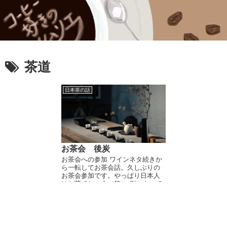
茶道
日本茶の話
お茶会 後炭
お茶会への参加 ワインネタ続きか
ら一転してお茶会話。久しぶりの
お茶会参加です。やっぱり日本人
はお茶でしょう（笑） 例によって
なんとなーく見よう見まねの参加
ですが、非常に楽しめました。今
回は炉の後炭手前を見せてもらい
ました。最初にお客さ...