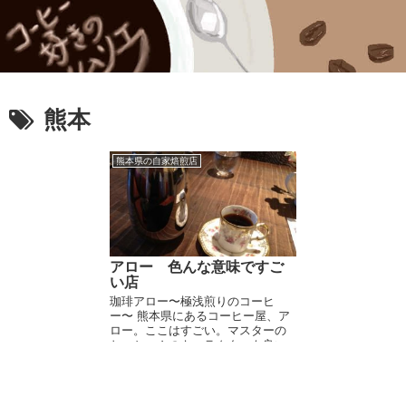
熊本
熊本県の自家焙煎店
アロー 色んな意味ですご
い店
珈琲アロー〜極浅煎りのコーヒ
ー〜 熊本県にあるコーヒー屋、ア
ロー。ここはすごい。マスターの
おっちゃんのキャラクターも良い
し（たぶん昔はもっと凄かったと
思う。結構なお年です）、せまく
雑然とした店内もなんか良い。 コ
ーヒーは１種類だけで５...