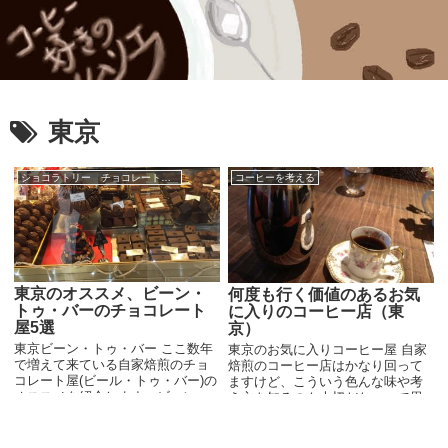
東京
ショコラトリー チョコレートブランド
コーヒーを考える
東京のオススメ、ビーン・
何度も行く価値のあるお気
トゥ・バーのチョコレート
に入りのコーヒー店（東
屋5選
京）
東京ビーン・トゥ・バー ここ数年
東京のお気に入りコーヒー屋 自家
で増えて来ている自家焙煎のチョ
焙煎のコーヒー店はかなり回って
コレート屋(ビール・トゥ・バー)の
ますけど、こういう色んな味や考
オススメを紹介します。ビーン・
え方を知るのも大切だなぁって思
トゥ・バーのチョコレートは、出
う一方で、本当に大事なのは、一
来合いのクーベルチュールより、
つのお店に繰り返し通うことだと
よりそのお店らしさを表現するこ
思っています。一回の訪問では見