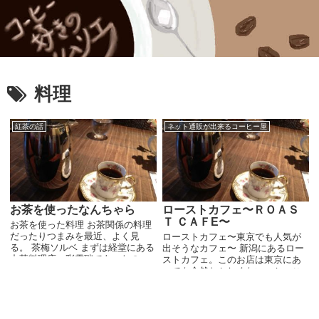
料理
紅茶の話
ネット通販が出来るコーヒー屋
お茶を使ったなんちゃら
ローストカフェ〜ＲＯＡＳ
Ｔ ＣＡＦE〜
お茶を使った料理 お茶関係の料理
だったりつまみを最近、よく見
ローストカフェ〜東京でも人気が
る。 茶梅ソルベ まずは経堂にある
出そうなカフェ〜 新潟にあるロー
中華料理店、彩雲瑞であったの
ストカフェ。このお店は東京にあ
が、台湾名物の茶梅で作ったソル
っても全然おかしくない、かっこ
ベ。これはなかなかの美味しさで
いい上、クオリティも高いカフェ
したね。 プーアールくるみ ...
です。 赤と白を基調とした店内は
キレイでかっこよく、それだけで
人気のカフェになりそ...