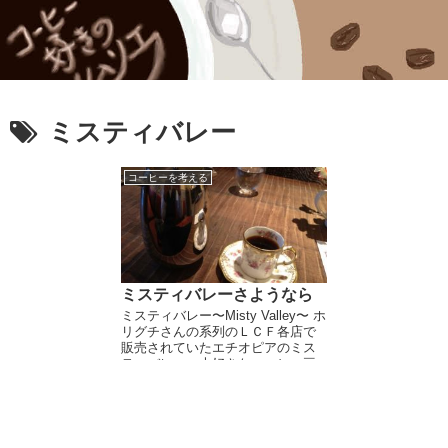
ミスティバレー
コーヒーを考える
ミスティバレーさようなら
ミスティバレー〜Misty Valley〜 ホ
リグチさんの系列のＬＣＦ各店で
販売されていたエチオピアのミス
ティバレー。大好きなコーヒー豆
なんですが（特にカフーの味が良
かった、あとルシュオーゾのも面
白い）、エチオピアは農薬問題が
あり、さ...