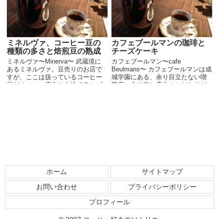
ミネルヴァ、コーヒー豆の
カフェブールマンの珈琲と
種類の多さと焙煎豆の熟成
チーズケーキ
ミネルヴァ〜Minerva〜 武蔵境に
カフェブールマン〜cafe
あるミネルヴァ。豆売りのお店で
Beulmans〜 カフェブールマンは成
すが、ここは扱っているコーヒー
城学園にある、余り目立たない喫
豆がすごい。店主は女性でランブ
茶店。入り口に店主のこだわりが
ルで関口さんや竜子さんにかわい
書かれた紙がぶら下がっていま
がられていたという尾形さん。ラ
す。 そのカフェブールマンのこだ
ンブルを愛してやまない方で、他
わりは、エイジング（１～２年の
のコーヒーは飲ん...
熟成）、一度粗く...
ホーム
サイトマップ
お問い合わせ
プライバシーポリシー
プロフィール