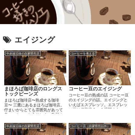
エイジング
中央線沿線の自家焙煎店
コーヒーを考える
まほろば珈琲店のロングス
コーヒー豆のエイジング
トックビーンズ
コーヒー豆の熟成の話 コーヒー豆
のエイジングの話。エイジングと
まほろば珈琲店〜熟成する珈琲
いえばエスプレッソ。エスプレッ
豆〜 三鷹にあるまほろば珈琲店。
ソ豆は焙煎後２～３週間くらいエ
佇まいからとても雰囲気があって
イジングすると味のピークを迎え
良い。ちょっと入りにくい敷居の
ると言うのはもはや一般的です
高いお店かな？美味しいコーヒー
ね。 ですがエスプレッソ以外のコ
が飲めそう。まほろば珈琲店は基
中央線沿線の自家焙煎店
コーヒー店（自家焙煎以外）
ーヒーに関してはエイジ...
本的に豆売りのお店で、奥にカフ
ェスペースもあるんだけど...