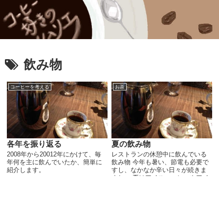
飲み物
コーヒーを考える
お茶
各年を振り返る
夏の飲み物
2008年から20012年にかけて、毎
レストランの休憩中に飲んでいる
年何を主に飲んでいたか、簡単に
飲み物 今年も暑い、節電も必要で
紹介します。
すし、なかなか辛い日々が続きま
すね。 夏はアイスコーヒーやアイ
スティーなどをやっぱり飲みたい
わけですが、自分が働くお店の休
憩中によく作る飲み物の話。飲食
店のキッチンはとって...