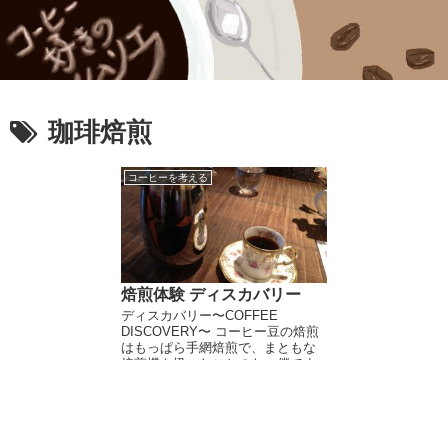
珈琲焙煎
コーヒーを考える
焙煎体験 ディスカバリー
ディスカバリー〜COFFEE
DISCOVERY〜 コーヒー豆の焙煎
はもっぱら手網焙煎で、まともな
焙煎機を扱ったことのない僕です
が（焙煎を見せてくれたコーヒー
屋は何人かいたけど）、富士珈機
が作った小型焙煎機ディスカバリ
ーの焙煎体験に参...