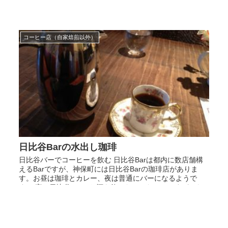
コーヒー店（自家焙煎以外）
日比谷Barの水出し珈琲
日比谷バーでコーヒーを飲む 日比谷Barは都内に数店舗構
えるBarですが、神保町には日比谷Barの珈琲店がありま
す。お昼は珈琲とカレー、夜は普通にバーになるようで
す。 実は日比谷Barでお酒を飲んだことないのですが、な
んか面白そうだっ...