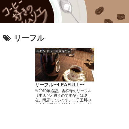
リーフル
サロン ド テ 紅茶専門店
リーフル〜LEAFULL〜
※2019年追記。吉祥寺のリーフル
（本店だと思うのですが）は現
在、閉店しています。二子玉川の
小さな店舗はまだありますし、銀
座にもお店はあります。銀座のリ
ーフルは、以前、銀座で働いてい
たこともあり、何度もお世話にな
っているお店です。店舗情報...