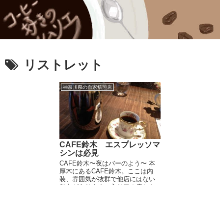
リストレット
神奈川県の自家焙煎店
CAFE鈴木 エスプレッソマ
シンは必見
CAFE鈴木〜夜はバーのよう〜 本
厚木にあるCAFE鈴木。ここは内
装、雰囲気が抜群で他店にはない
魅力があります。入り口の扉から
かっこいい。隠れ家バーみたい。
でも知らない人はここがコーヒー
屋だって思わないでしょうね。 何
度か行っています...