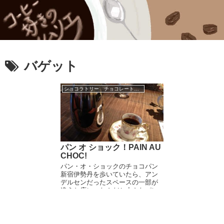
バゲット
ショコラトリー チョコレートブランド
パン オ ショック！PAIN AU
CHOC!
パン・オ・ショックのチョコパン
新宿伊勢丹を歩いていたら、アン
デルセンだったスペースの一部が
違うお店に。なんだか小さなパン
が並んでます。プチパンの店か？
店名は…パンオチョコ…違うパン
オショックだ。 実際チョコとショ
ックをかけているよう...