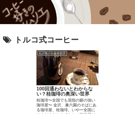
トルコ式コーヒー
石川県の自家焙煎店
100回通わないとわからな
い？桂珈琲の奥深い世界
桂珈琲〜全国でも屈指の癖の強い
珈琲屋〜 金沢、兼六園のそばにあ
る珈琲屋、桂珈琲。いやー全国に
はまだまだとんでもない珈琲屋が
あるもんだ。もう言葉もでな
い…。 桂珈琲は金沢でも良くも悪
くも色んな意味で有名な珈琲屋で
す。メニューがな...