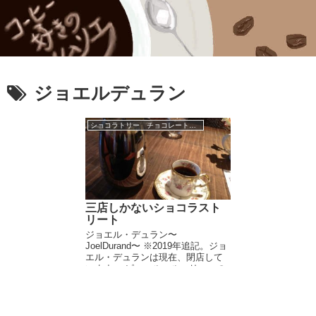
ジョエルデュラン
ショコラトリー チョコレートブランド
三店しかないショコラスト
リート
ジョエル・デュラン〜
JoelDurand〜 ※2019年追記。ジョ
エル・デュランは現在、閉店して
います。 ピエールマルコリーニの
隣二軒がいつのまにかショコラト
リーになっていて、ショコラスト
リートなんて呼ばれているようで
すが（３...