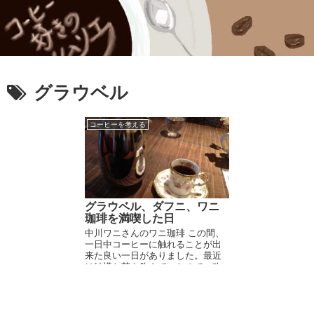
グラウベル
コーヒーを考える
グラウベル、ダフニ、ワニ
珈琲を満喫した日
中川ワニさんのワニ珈琲 この間、
一日中コーヒーに触れることが出
来た良い一日がありました。最近
は結構お茶を飲んでいたので、改
めてコーヒーの魅力を確認。 まず
最初は、メキシコに関するイベン
トで、グラウベルさんのフェアト
レードのメキシコを飲...