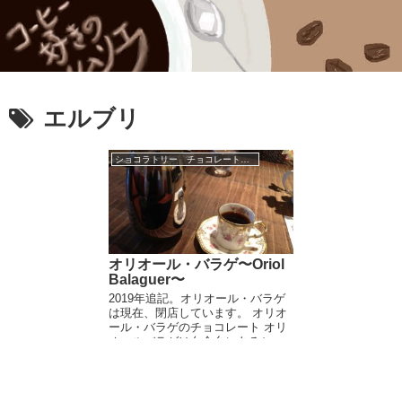
エルブリ
ショコラトリー チョコレートブランド
オリオール・バラゲ〜Oriol
Balaguer〜
2019年追記。オリオール・バラゲ
は現在、閉店しています。 オリオ
ール・バラゲのチョコレート オリ
オールバラゲは白金台にあるショ
コラティエ。日本では珍しいスペ
インのショコラティエです。 スペ
インと言えばヨーロッパにカカ
オ...